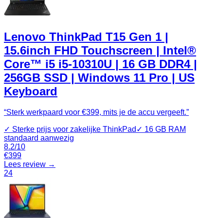
Lenovo ThinkPad T15 Gen 1 |
15.6inch FHD Touchscreen | Intel®
Core™ i5 i5-10310U | 16 GB DDR4 |
256GB SSD | Windows 11 Pro | US
Keyboard
“
Sterk werkpaard voor €399, mits je de accu vergeeft.
”
✓
Sterke prijs voor zakelijke ThinkPad
✓
16 GB RAM
standaard aanwezig
8.2
/10
€
399
Lees review →
24