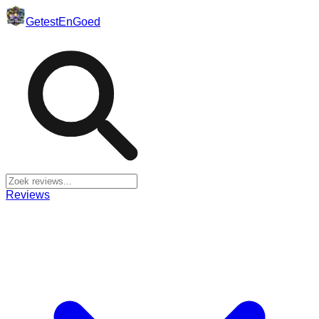
Getest
En
Goed
Reviews