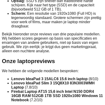
Opslag:
SSD’s zijn sneller dan traditionele harde
schijven. Kijk naar het type (SSD) en de capaciteit
(bijvoorbeeld 512 GB of 1 TB).
Scherm:
Een resolutie van 1920x1080 (Full HD) is
tegenwoordig standaard. Grotere schermen zijn prettig
voor werk of films, maar maken je laptop minder
draagbaar.
Bekijk hieronder onze reviews van drie populaire modellen.
Wij hebben scores gegeven op basis van specificaties en
ervaringen van andere gebruikers, niet op basis van eigen
gebruik. We zijn eerlijk: je krijgt dus geen marketingpraat,
alleen een nuchtere analyse.
Onze laptopreviews
We hebben de volgende modellen besproken:
Lenovo IdeaPad 3 15ALC6 15.6 inch laptop
(8/10)
Lenovo IdeaPad Slim 3 15Q8X10 83N3003WMH
Laptop
(7.8/10)
Firebat Laptop AT15 15,6 inch Intel N150 DDR4
16GB RAM 512GB 1TB SSD 1920x1080 Windows 11
Notebook
(7.2/10)