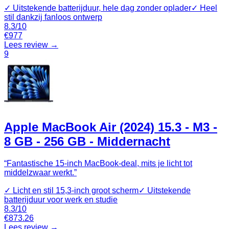
✓
Uitstekende batterijduur, hele dag zonder oplader
✓
Heel
stil dankzij fanloos ontwerp
8.3
/10
€
977
Lees review →
9
Apple MacBook Air (2024) 15.3 - M3 -
8 GB - 256 GB - Middernacht
“
Fantastische 15-inch MacBook-deal, mits je licht tot
middelzwaar werkt.
”
✓
Licht en stil 15,3-inch groot scherm
✓
Uitstekende
batterijduur voor werk en studie
8.3
/10
€
873.26
Lees review →