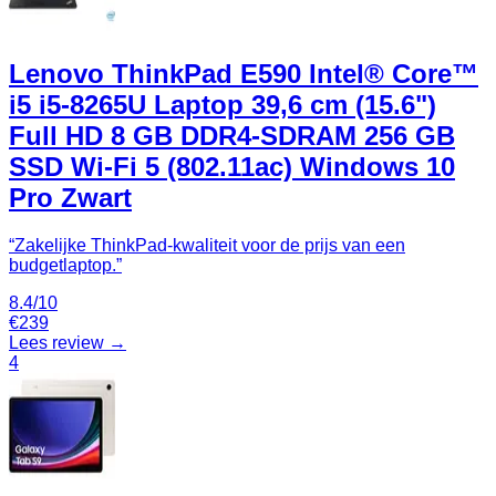
Lenovo ThinkPad E590 Intel® Core™
i5 i5-8265U Laptop 39,6 cm (15.6")
Full HD 8 GB DDR4-SDRAM 256 GB
SSD Wi-Fi 5 (802.11ac) Windows 10
Pro Zwart
“
Zakelijke ThinkPad-kwaliteit voor de prijs van een
budgetlaptop.
”
8.4
/10
€
239
Lees review →
4