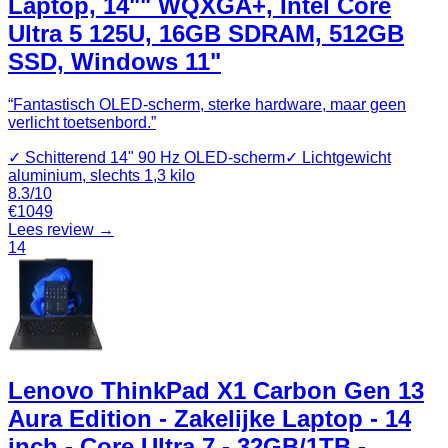
Laptop, 14"" WQXGA+, Intel Core
Ultra 5 125U, 16GB SDRAM, 512GB
SSD, Windows 11"
“
Fantastisch OLED‑scherm, sterke hardware, maar geen
verlicht toetsenbord.
”
✓
Schitterend 14" 90 Hz OLED‑scherm
✓
Lichtgewicht
aluminium, slechts 1,3 kilo
8.3
/10
€
1049
Lees review →
14
Lenovo ThinkPad X1 Carbon Gen 13
Aura Edition - Zakelijke Laptop - 14
inch - Core Ultra 7 - 32GB/1TB -