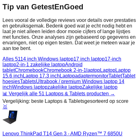
Tip van GetestEnGoed
Lees vooral de volledige reviews voor details over prestaties
en gebruiksgemak. Bedenk goed wat je echt nodig hebt en
laat je niet alleen leiden door mooie cijfers of lange lijstjes
met functies. Onze analyses zijn gebaseerd op gegevens en
ervaringen, niet op eigen testen. Dat weet je meteen waar je
aan toe bent.
Alles
51
14 inch Windows laptop
17 inch laptop
17-inch
laptop
2-in-1 zakelijke laptop
Android
tablet
Chromebook
Chromebook 2-in-1
laptop
Laptop
Laptop
15.6 inch
Laptop 17.3 inch
Laptopadapter
monitor
Tablet
Tablet
hoesjes
Tablets
Ultrabook / premium Windows laptop 14
inch
Windows laptop
zakelijke laptop
Zakelijke laptop
📊 Vergelijk alle
51
Laptops & Tablets
producten →
Vergelijking: beste
Laptops & Tablets
gesorteerd op score
🥇
Lenovo ThinkPad T14 Gen 3 - AMD Ryzen™ 7 6850U