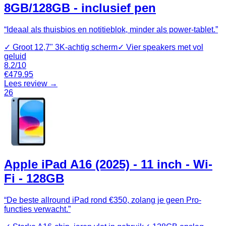
8GB/128GB - inclusief pen
“
Ideaal als thuisbios en notitieblok, minder als power‑tablet.
”
✓
Groot 12,7" 3K‑achtig scherm
✓
Vier speakers met vol
geluid
8.2
/10
€
479.95
Lees review →
26
Apple iPad A16 (2025) - 11 inch - Wi-
Fi - 128GB
“
De beste allround iPad rond €350, zolang je geen Pro-
functies verwacht.
”