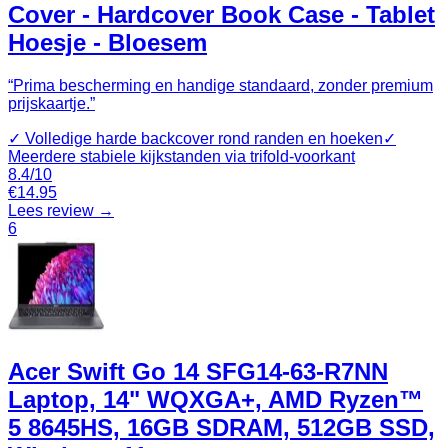
Cover - Hardcover Book Case - Tablet
Hoesje - Bloesem
“
Prima bescherming en handige standaard, zonder premium
prijskaartje.
”
✓
Volledige harde backcover rond randen en hoeken
✓
Meerdere stabiele kijkstanden via trifold-voorkant
8.4
/10
€
14.95
Lees review →
6
Acer Swift Go 14 SFG14-63-R7NN
Laptop, 14" WQXGA+, AMD Ryzen™
5 8645HS, 16GB SDRAM, 512GB SSD,