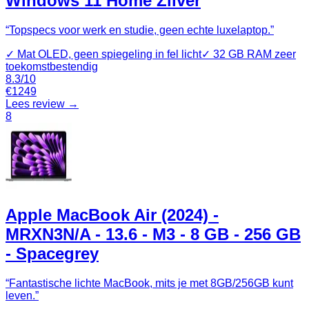
Windows 11 Home Zilver
“
Topspecs voor werk en studie, geen echte luxelaptop.
”
✓
Mat OLED, geen spiegeling in fel licht
✓
32 GB RAM zeer
toekomstbestendig
8.3
/10
€
1249
Lees review →
8
Apple MacBook Air (2024) -
MRXN3N/A - 13.6 - M3 - 8 GB - 256 GB
- Spacegrey
“
Fantastische lichte MacBook, mits je met 8GB/256GB kunt
leven.
”