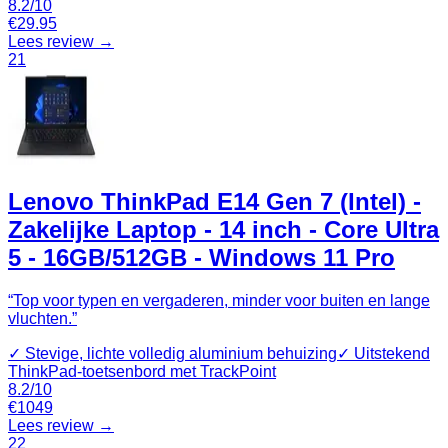
8.2
/10
€
29.95
Lees review →
21
Lenovo ThinkPad E14 Gen 7 (Intel) -
Zakelijke Laptop - 14 inch - Core Ultra
5 - 16GB/512GB - Windows 11 Pro
“
Top voor typen en vergaderen, minder voor buiten en lange
vluchten.
”
✓
Stevige, lichte volledig aluminium behuizing
✓
Uitstekend
ThinkPad‑toetsenbord met TrackPoint
8.2
/10
€
1049
Lees review →
22