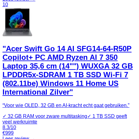
10
"Acer Swift Go 14 AI SFG14-64-R50P
Copilot+ PC AMD Ryzen AI 7 350
Laptop 35,6 cm (14"") WUXGA 32 GB
LPDDR5x-SDRAM 1 TB SSD Wi-Fi 7
(802.11be) Windows 11 Home US
International Zilver"
“
Voor wie OLED, 32 GB en AI-kracht echt gaat gebruiken.
”
✓
32 GB RAM voor zware multitasking
✓
1 TB SSD geeft
veel werkruimte
8.3
/10
€
999
Lees review →