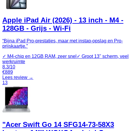
Apple iPad Air (2026) - 13 inch - M4 -
128GB - Grijs - Wi-Fi
“
Bijna iPad Pro-prestaties, maar met instap-opslag en Pro-
prijskaartje.
”
✓
M4-chip en 12GB RAM, zeer snel
✓
Groot 13" scherm, veel
werkruimte
8.3
/10
€
889
Lees review →
13
"Acer Swift Go 14 SFG14-73-58X3