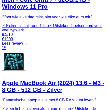
Windows 11 Pro
“
Voor wie elke dag reist, niet voor wie elke euro telt.
”
✓
Extreem licht, rond 1 kilo
✓
Uitstekend toetsenbord voor
veel typwerk
8.3
/10
€
1999
Lees review →
15
Apple MacBook Air (2024) 13.6 - M3 -
8 GB - 512 GB - Zilver
“
Fantastische laptop als je met 8 GB RAM kunt leven.
”
✓
Zeer licht en stevig aluminium design
✓
Uitstekende