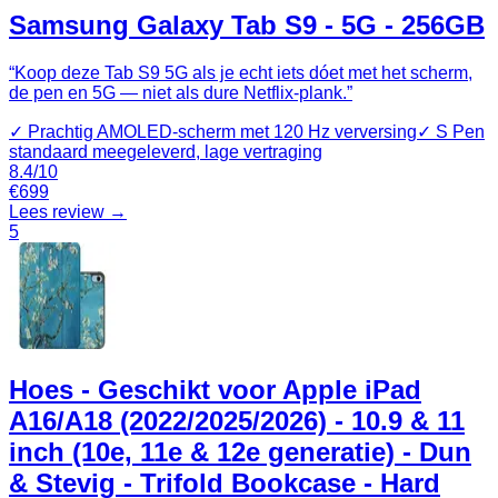
Samsung Galaxy Tab S9 - 5G - 256GB
“
Koop deze Tab S9 5G als je echt iets dóet met het scherm,
de pen en 5G — niet als dure Netflix‑plank.
”
✓
Prachtig AMOLED‑scherm met 120 Hz verversing
✓
S Pen
standaard meegeleverd, lage vertraging
8.4
/10
€
699
Lees review →
5
Hoes - Geschikt voor Apple iPad
A16/A18 (2022/2025/2026) - 10.9 & 11
inch (10e, 11e & 12e generatie) - Dun
& Stevig - Trifold Bookcase - Hard