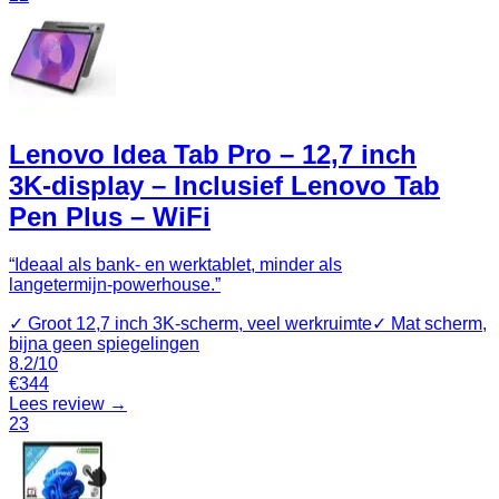
Lenovo Idea Tab Pro – 12,7 inch
3K‑display – Inclusief Lenovo Tab
Pen Plus – WiFi
“
Ideaal als bank‑ en werktablet, minder als
langetermijn‑powerhouse.
”
✓
Groot 12,7 inch 3K‑scherm, veel werkruimte
✓
Mat scherm,
bijna geen spiegelingen
8.2
/10
€
344
Lees review →
23