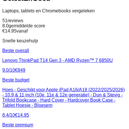
Laptops, tablets en Chromebooks vergeleken
51
reviews
8.0
gemiddelde score
€
14.95
vanaf
Snelle keuzehulp
Beste overall
Lenovo ThinkPad T14 Gen 3 - AMD Ryzen™ 7 6850U
9.0
/10
€
849
Beste budget
Hoes - Geschikt voor Apple iPad A16/A18 (2022/2025/2026)
- 10.9 & 11 inch (10e, 11e & 12e generatie) - Dun & Stevig -
Trifold Bookcase - Hard Cover - Hardcover Book Case -
Tablet Hoesje - Bloesem
8.4
/10
€
14.95
Beste premium