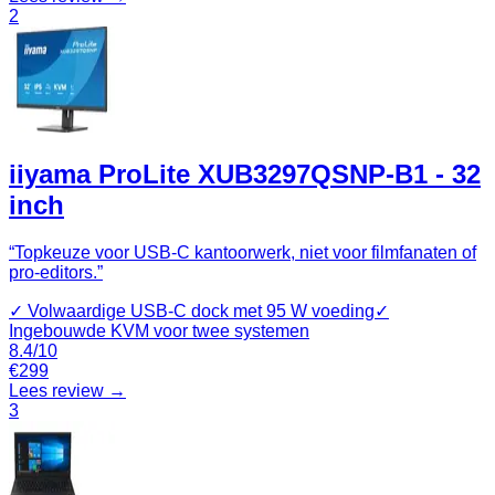
2
iiyama ProLite XUB3297QSNP-B1 - 32
inch
“
Topkeuze voor USB‑C kantoorwerk, niet voor filmfanaten of
pro-editors.
”
✓
Volwaardige USB‑C dock met 95 W voeding
✓
Ingebouwde KVM voor twee systemen
8.4
/10
€
299
Lees review →
3