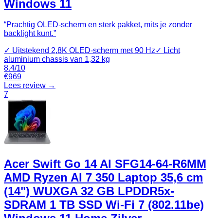
Windows 11
“
Prachtig OLED‑scherm en sterk pakket, mits je zonder
backlight kunt.
”
✓
Uitstekend 2,8K OLED‑scherm met 90 Hz
✓
Licht
aluminium chassis van 1,32 kg
8.4
/10
€
969
Lees review →
7
Acer Swift Go 14 AI SFG14-64-R6MM
AMD Ryzen AI 7 350 Laptop 35,6 cm
(14") WUXGA 32 GB LPDDR5x-
SDRAM 1 TB SSD Wi-Fi 7 (802.11be)