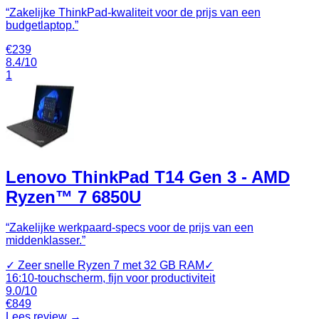
“
Zakelijke ThinkPad-kwaliteit voor de prijs van een
budgetlaptop.
”
€
239
8.4
/10
1
Lenovo ThinkPad T14 Gen 3 - AMD
Ryzen™ 7 6850U
“
Zakelijke werkpaard‑specs voor de prijs van een
middenklasser.
”
✓
Zeer snelle Ryzen 7 met 32 GB RAM
✓
16:10‑touchscherm, fijn voor productiviteit
9.0
/10
€
849
Lees review →