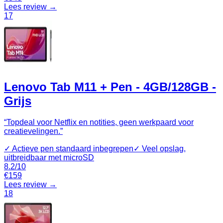
Lees review →
17
Lenovo Tab M11 + Pen - 4GB/128GB -
Grijs
“
Topdeal voor Netflix en notities, geen werkpaard voor
creatievelingen.
”
✓
Actieve pen standaard inbegrepen
✓
Veel opslag,
uitbreidbaar met microSD
8.2
/10
€
159
Lees review →
18