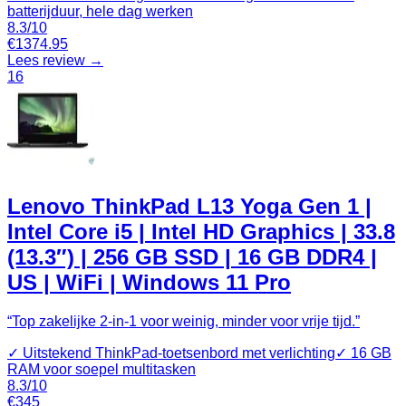
batterijduur, hele dag werken
8.3
/10
€
1374.95
Lees review →
16
Lenovo ThinkPad L13 Yoga Gen 1 |
Intel Core i5 | Intel HD Graphics | 33.8
(13.3″) | 256 GB SSD | 16 GB DDR4 |
US | WiFi | Windows 11 Pro
“
Top zakelijke 2‑in‑1 voor weinig, minder voor vrije tijd.
”
✓
Uitstekend ThinkPad‑toetsenbord met verlichting
✓
16 GB
RAM voor soepel multitasken
8.3
/10
€
345