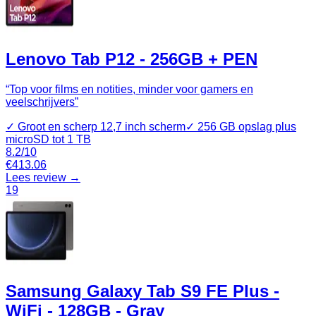
Lenovo Tab P12 - 256GB + PEN
“
Top voor films en notities, minder voor gamers en
veelschrijvers
”
✓
Groot en scherp 12,7 inch scherm
✓
256 GB opslag plus
microSD tot 1 TB
8.2
/10
€
413.06
Lees review →
19
Samsung Galaxy Tab S9 FE Plus -
WiFi - 128GB - Gray