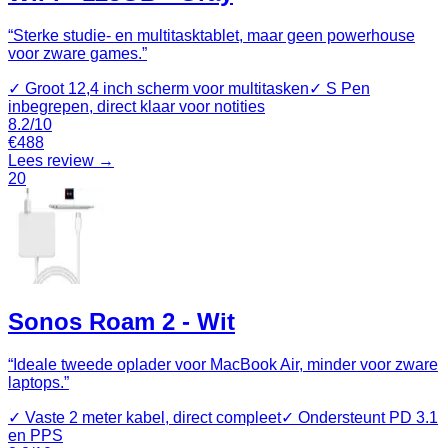
“
Sterke studie- en multitasktablet, maar geen powerhouse
voor zware games.
”
✓
Groot 12,4 inch scherm voor multitasken
✓
S Pen
inbegrepen, direct klaar voor notities
8.2
/10
€
488
Lees review →
20
Sonos Roam 2 - Wit
“
Ideale tweede oplader voor MacBook Air, minder voor zware
laptops.
”
✓
Vaste 2 meter kabel, direct compleet
✓
Ondersteunt PD 3.1
en PPS