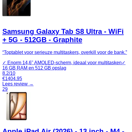
Samsung Galaxy Tab S8 Ultra - WiFi
+ 5G - 512GB - Graphite
“
Toptablet voor serieuze multitaskers, overkill voor de bank.
”
✓
Enorm 14,6" AMOLED‑scherm, ideaal voor multitasken
✓
16 GB RAM en 512 GB opslag
8.2
/10
€
1404.95
Lees review →
29
Apple iPad Air (2026) - 13 inch - M4 -