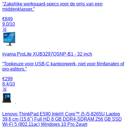
“
Zakelijke werkpaard‑specs voor de prijs van een
middenklasser.
”
€
849
9.0
/10
🥈
iiyama ProLite XUB3297QSNP-B1 - 32 inch
“
Topkeuze voor USB‑C kantoorwerk, niet voor filmfanaten of
pro-editors.
”
€
299
8.4
/10
🥉
Lenovo ThinkPad E590 Intel® Core™ i5 i5-8265U Laptop
39,6 cm (15.6") Full HD 8 GB DDR4-SDRAM 256 GB SSD
Wi-Fi 5 (802.11ac) Windows 10 Pro Zwart