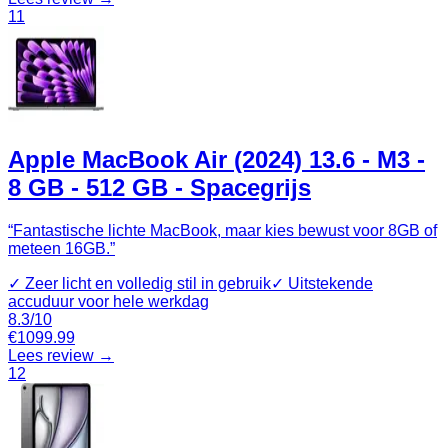
11
Apple MacBook Air (2024) 13.6 - M3 -
8 GB - 512 GB - Spacegrijs
“
Fantastische lichte MacBook, maar kies bewust voor 8GB of
meteen 16GB.
”
✓
Zeer licht en volledig stil in gebruik
✓
Uitstekende
accuduur voor hele werkdag
8.3
/10
€
1099.99
Lees review →
12