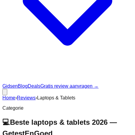
Gidsen
Blog
Deals
Gratis review aanvragen →
Home
›
Reviews
›
Laptops & Tablets
Categorie
💻
Beste laptops & tablets 2026 —
GetestEnGoed