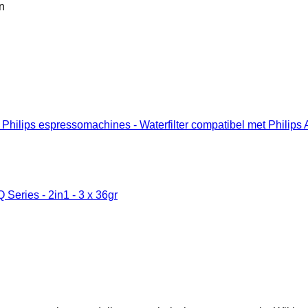
n
o en Philips espressomachines - Waterfilter compatibel met Phi
 Series - 2in1 - 3 x 36gr