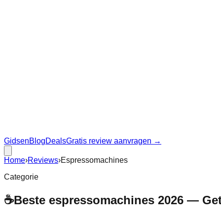
Gidsen
Blog
Deals
Gratis review aanvragen →
Home
›
Reviews
›
Espressomachines
Categorie
☕
Beste espressomachines 2026 — Ge