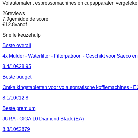
Volautomaten, espressomachines en cupapparaten vergeleke
26
reviews
7.9
gemiddelde score
€
12.8
vanaf
Snelle keuzehulp
Beste overall
4x Mulder - Waterfilter - Filterpatroon - Geschikt voor Saec
8.4
/10
€
28.95
Beste budget
Ontkalkingstabletten voor volautomatische koffiemachines - EQ
8.1
/10
€
12.8
Beste premium
JURA - GIGA 10 Diamond Black (EA)
8.3
/10
€
2879