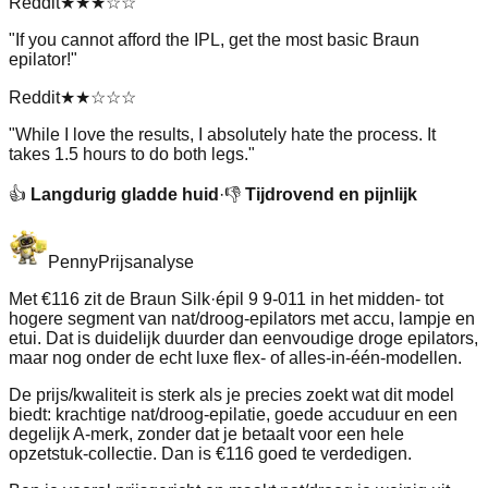
Reddit
★★★
☆☆
"
If you cannot afford the IPL, get the most basic Braun
epilator!
"
Reddit
★★
☆☆☆
"
While I love the results, I absolutely hate the process. It
takes 1.5 hours to do both legs.
"
👍
Langdurig gladde huid
·
👎
Tijdrovend en pijnlijk
Penny
Prijsanalyse
Met €116 zit de Braun Silk·épil 9 9-011 in het midden- tot
hogere segment van nat/droog-epilators met accu, lampje en
etui. Dat is duidelijk duurder dan eenvoudige droge epilators,
maar nog onder de echt luxe flex- of alles-in-één-modellen.
De prijs/kwaliteit is sterk als je precies zoekt wat dit model
biedt: krachtige nat/droog-epilatie, goede accuduur en een
degelijk A-merk, zonder dat je betaalt voor een hele
opzetstuk-collectie. Dan is €116 goed te verdedigen.