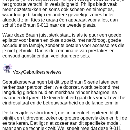
het grootste verschil in veelzijdigheid. Philips biedt vaak
meer opzetstukken en soms ook scheer- en trimopties,
waardoor je bikinilijn en andere gevoelige zones beter
afgedekt zijn. Kies je graag één apparaat voor alles, dan
schuift de Braun 9-011 naar de tweede plaats.
Waar deze Braun juist sterk staat, is als je puur een goede
epilator voor benen en oksels zoekt, met nat/droog, goede
accuduur en lampje, zonder te betalen voor accessoires die
je niet gebruikt. Dan is de combinatie van prestaties en
eenvoud gunstiger dan veel duurdere sets.
Voxy
Gebruikersreviews
Gebruikerservaringen bij dit type Braun 9-serie laten een
herkenbaar patroon zien: wie doorzet, wordt beloond met
langdurig gladde huid en merkbaar minder haargroei na
maanden tot jaren. De tevredenheid gaat dus vooral over het
eindresultaat en de betrouwbaarheid op de lange termijn.
De keerzijde is structureel, niet incidenteel: epileren blijft
pijnlijk en tijdrovend, zeker op grotere oppervlakken en bij de
eerste keren. Dat ligt niet zozeer aan dit specifieke model,
maar aan de techniek zelf. Wel speelt mee dat deze 9-011