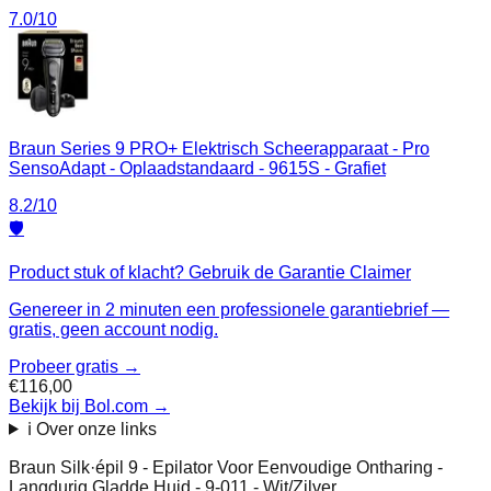
7.0
/10
Braun Series 9 PRO+ Elektrisch Scheerapparaat - Pro
SensoAdapt - Oplaadstandaard - 9615S - Grafiet
8.2
/10
🛡️
Product stuk of klacht? Gebruik de Garantie Claimer
Genereer in 2 minuten een professionele garantiebrief —
gratis, geen account nodig.
Probeer gratis →
€116,00
Bekijk bij Bol.com
→
ℹ️ Over onze links
Braun Silk·épil 9 - Epilator Voor Eenvoudige Ontharing -
Langdurig Gladde Huid - 9-011 - Wit/Zilver