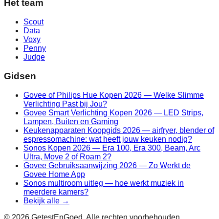
Het team
Scout
Data
Voxy
Penny
Judge
Gidsen
Govee of Philips Hue Kopen 2026 — Welke Slimme
Verlichting Past bij Jou?
Govee Smart Verlichting Kopen 2026 — LED Strips,
Lampen, Buiten en Gaming
Keukenapparaten Koopgids 2026 — airfryer, blender of
espressomachine: wat heeft jouw keuken nodig?
Sonos Kopen 2026 — Era 100, Era 300, Beam, Arc
Ultra, Move 2 of Roam 2?
Govee Gebruiksaanwijzing 2026 — Zo Werkt de
Govee Home App
Sonos multiroom uitleg — hoe werkt muziek in
meerdere kamers?
Bekijk alle →
©
2026
GetestEnGoed. Alle rechten voorbehouden.