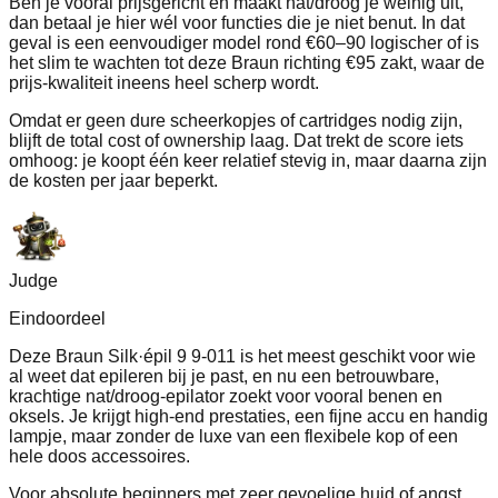
Ben je vooral prijsgericht en maakt nat/droog je weinig uit,
dan betaal je hier wél voor functies die je niet benut. In dat
geval is een eenvoudiger model rond €60–90 logischer of is
het slim te wachten tot deze Braun richting €95 zakt, waar de
prijs-kwaliteit ineens heel scherp wordt.
Omdat er geen dure scheerkopjes of cartridges nodig zijn,
blijft de total cost of ownership laag. Dat trekt de score iets
omhoog: je koopt één keer relatief stevig in, maar daarna zijn
de kosten per jaar beperkt.
Judge
Eindoordeel
Deze Braun Silk·épil 9 9-011 is het meest geschikt voor wie
al weet dat epileren bij je past, en nu een betrouwbare,
krachtige nat/droog-epilator zoekt voor vooral benen en
oksels. Je krijgt high-end prestaties, een fijne accu en handig
lampje, maar zonder de luxe van een flexibele kop of een
hele doos accessoires.
Voor absolute beginners met zeer gevoelige huid of angst