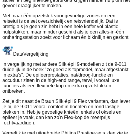
sturen en beginnende gebruikers krijgen minder hulp om het
gevoel draaglijker te maken.
Met maar één opzetstuk voor gevoelige zones en een
reisetui is de set overzichtelijk en reisvriendelijk. Dat is
prettig als je geen zin hebt in een hele koffer vol plastic
hulpstukken, maar minder geschikt als je een alles-in-één
ontharingsstation zoekt voor lichaam én bikinilijn én gezicht.
Data
Vergelijking
In vergelijking met andere Silk·épil 9-modellen zit de 9-011
duidelijk in de hoek "zo goed als topmodel, maar afgeslankt
in extra's". De epileerprestaties, nat/droog-functie en
accuduur zitten in de high-end range, terwijl vooral luxe
functies als een flexibele kop en extra opzetstukken
ontbreken.
Zet je dit naast de Braun Silk·épil 9 Flex varianten, dan lever
je bij de 9-011 vooral comfort in bochten en rond lastige
plekken in. Heb je gevoelige knieën, enkels of oksels en
epileer je vaak, dan kan zo'n Flex-kop de meerprijs
rechtvaardigen.
Vergelijk je met uitgebreide Philips Prestige-sets, dan zie je