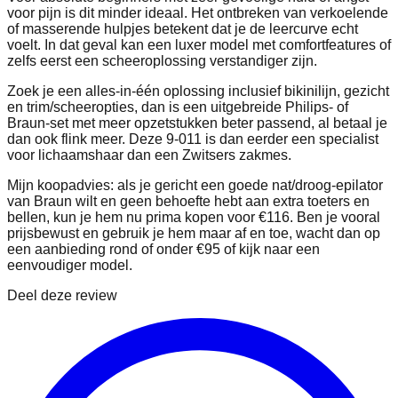
voor pijn is dit minder ideaal. Het ontbreken van verkoelende
of masserende hulpjes betekent dat je de leercurve echt
voelt. In dat geval kan een luxer model met comfortfeatures of
zelfs eerst een scheeroplossing verstandiger zijn.
Zoek je een alles-in-één oplossing inclusief bikinilijn, gezicht
en trim/scheeropties, dan is een uitgebreide Philips- of
Braun-set met meer opzetstukken beter passend, al betaal je
dan ook flink meer. Deze 9-011 is dan eerder een specialist
voor lichaamshaar dan een Zwitsers zakmes.
Mijn koopadvies: als je gericht een goede nat/droog-epilator
van Braun wilt en geen behoefte hebt aan extra toeters en
bellen, kun je hem nu prima kopen voor €116. Ben je vooral
prijsbewust en gebruik je hem maar af en toe, wacht dan op
een aanbieding rond of onder €95 of kijk naar een
eenvoudiger model.
Deel deze review