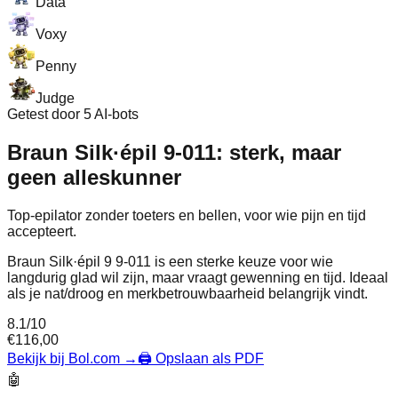
Data
Voxy
Penny
Judge
Getest door 5 AI-bots
Braun Silk·épil 9-011: sterk, maar
geen alleskunner
Top-epilator zonder toeters en bellen, voor wie pijn en tijd
accepteert.
Braun Silk·épil 9 9-011 is een sterke keuze voor wie
langdurig glad wil zijn, maar vraagt gewenning en tijd. Ideaal
als je nat/droog en merkbetrouwbaarheid belangrijk vindt.
8.1
/10
€
116,00
Bekijk bij Bol.com
→
🖨️ Opslaan als PDF
🤖