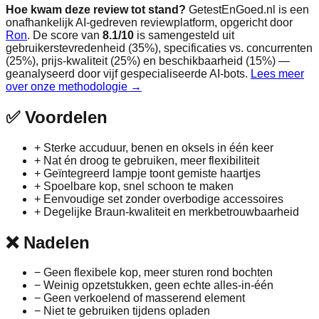
Hoe kwam deze review tot stand?
GetestEnGoed.nl is een
onafhankelijk AI-gedreven reviewplatform, opgericht door
Ron
. De score van
8.1
/10
is samengesteld uit
gebruikerstevredenheid (35%), specificaties vs. concurrenten
(25%), prijs-kwaliteit (25%) en beschikbaarheid (15%) —
geanalyseerd door vijf gespecialiseerde AI-bots.
Lees meer
over onze methodologie →
✅
Voordelen
+
Sterke accuduur, benen en oksels in één keer
+
Nat én droog te gebruiken, meer flexibiliteit
+
Geïntegreerd lampje toont gemiste haartjes
+
Spoelbare kop, snel schoon te maken
+
Eenvoudige set zonder overbodige accessoires
+
Degelijke Braun-kwaliteit en merkbetrouwbaarheid
❌
Nadelen
−
Geen flexibele kop, meer sturen rond bochten
−
Weinig opzetstukken, geen echte alles-in-één
−
Geen verkoelend of masserend element
−
Niet te gebruiken tijdens opladen