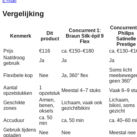
E-mail
Vergelijking
Concurrent
Concurrent 1:
Dit
Philips
Kenmerk
Braun Silk·épil 9
product
Satinelle
Flex
Prestige
Prijs
€116
ca. €150–€180
ca. €130–€1
Nat/droog
Ja
Ja
Ja
gebruik
Soms licht
Flexibele kop
Nee
Ja, 360° flex
meebewege
geen 360°
Aantal
1
Meestal 4–7 stuks
Vaak 6–9 st
opzetstukken
opzetstuk
Armen,
Lichaam,
Geschikte
Lichaam, vaak ook
benen,
bikini, soms
zones
gezicht/bikini
oksels
gezicht
ca. 50
Accuduur
ca. 50 min
ca. 40–60 m
min
Gebruik tijdens
Nee
Nee
Meestal nee
opladen