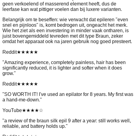
geen verkoelend of masserend element heeft, dus de
leerfase kan wat pittiger voelen dan bij luxere varianten.
Belangrijk om te beseffen: wie verwacht dat epileren "even
snel en pijnloos" is, komt bedrogen uit, ongeacht het merk.
Wie het ziet als een investering in minder vaak ontharen, is
juist bovengemiddeld tevreden met dit type Braun, zeker
omdat het apparaat ook na jaren gebruik nog goed presteert.
Reddit
★★★★★
"
Amazing experience, completely painless, hair has been
significantly reduced, it is lighter and softer when it does
grow.
"
Reddit
★★★★★
"
SO WORTH IT! I've used an epilator for 8 years. My first was
a hand-me-down.
"
YouTube
★★★★
☆
"
a review of the braun silk epil 9 after a year: still works well,
reliable, and battery holds up.
"