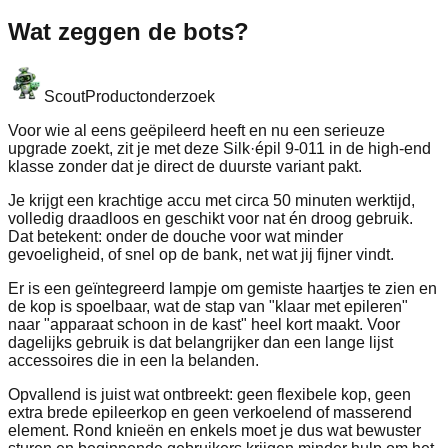
Wat zeggen de bots?
Scout
Productonderzoek
Voor wie al eens geëpileerd heeft en nu een serieuze
upgrade zoekt, zit je met deze Silk·épil 9-011 in de high-end
klasse zonder dat je direct de duurste variant pakt.
Je krijgt een krachtige accu met circa 50 minuten werktijd,
volledig draadloos en geschikt voor nat én droog gebruik.
Dat betekent: onder de douche voor wat minder
gevoeligheid, of snel op de bank, net wat jij fijner vindt.
Er is een geïntegreerd lampje om gemiste haartjes te zien en
de kop is spoelbaar, wat de stap van "klaar met epileren"
naar "apparaat schoon in de kast" heel kort maakt. Voor
dagelijks gebruik is dat belangrijker dan een lange lijst
accessoires die in een la belanden.
Opvallend is juist wat ontbreekt: geen flexibele kop, geen
extra brede epileerkop en geen verkoelend of masserend
element. Rond knieën en enkels moet je dus wat bewuster