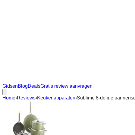
Gidsen
Blog
Deals
Gratis review aanvragen →
Home
›
Reviews
›
Keukenapparaten
›
Sublime 8-delige pannense