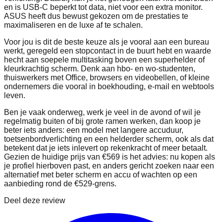
en is USB-C beperkt tot data, niet voor een extra monitor.
ASUS heeft dus bewust gekozen om de prestaties te
maximaliseren en de luxe af te schalen.
Voor jou is dit de beste keuze als je vooral aan een bureau
werkt, geregeld een stopcontact in de buurt hebt en waarde
hecht aan soepele multitasking boven een superhelder of
kleurkrachtig scherm. Denk aan hbo- en wo-studenten,
thuiswerkers met Office, browsers en videobellen, of kleine
ondernemers die vooral in boekhouding, e-mail en webtools
leven.
Ben je vaak onderweg, werk je veel in de avond of wil je
regelmatig buiten of bij grote ramen werken, dan koop je
beter iets anders: een model met langere accuduur,
toetsenbordverlichting en een helderder scherm, ook als dat
betekent dat je iets inlevert op rekenkracht of meer betaalt.
Gezien de huidige prijs van €569 is het advies: nu kopen als
je profiel hierboven past, en anders gericht zoeken naar een
alternatief met beter scherm en accu of wachten op een
aanbieding rond de €529-grens.
Deel deze review