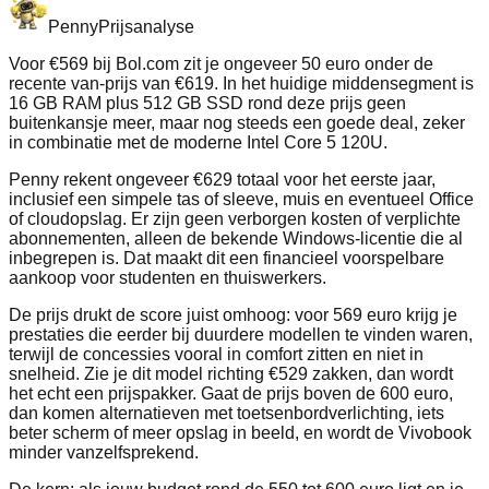
Penny
Prijsanalyse
Voor €569 bij Bol.com zit je ongeveer 50 euro onder de
recente van-prijs van €619. In het huidige middensegment is
16 GB RAM plus 512 GB SSD rond deze prijs geen
buitenkansje meer, maar nog steeds een goede deal, zeker
in combinatie met de moderne Intel Core 5 120U.
Penny rekent ongeveer €629 totaal voor het eerste jaar,
inclusief een simpele tas of sleeve, muis en eventueel Office
of cloudopslag. Er zijn geen verborgen kosten of verplichte
abonnementen, alleen de bekende Windows-licentie die al
inbegrepen is. Dat maakt dit een financieel voorspelbare
aankoop voor studenten en thuiswerkers.
De prijs drukt de score juist omhoog: voor 569 euro krijg je
prestaties die eerder bij duurdere modellen te vinden waren,
terwijl de concessies vooral in comfort zitten en niet in
snelheid. Zie je dit model richting €529 zakken, dan wordt
het echt een prijspakker. Gaat de prijs boven de 600 euro,
dan komen alternatieven met toetsenbordverlichting, iets
beter scherm of meer opslag in beeld, en wordt de Vivobook
minder vanzelfsprekend.