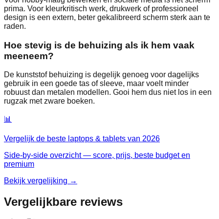
prima. Voor kleurkritisch werk, drukwerk of professioneel
design is een extern, beter gekalibreerd scherm sterk aan te
raden.
Hoe stevig is de behuizing als ik hem vaak
meeneem?
De kunststof behuizing is degelijk genoeg voor dagelijks
gebruik in een goede tas of sleeve, maar voelt minder
robuust dan metalen modellen. Gooi hem dus niet los in een
rugzak met zware boeken.
📊
Vergelijk de beste
laptops & tablets
van
2026
Side-by-side overzicht — score, prijs, beste budget en
premium
Bekijk vergelijking →
Vergelijkbare reviews