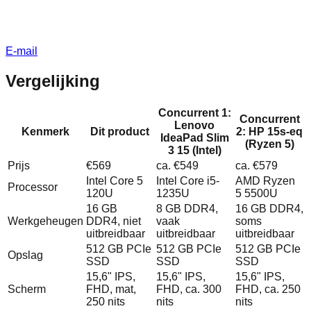
E-mail
Vergelijking
Concurrent 1:
Concurrent
Lenovo
Kenmerk
Dit product
2: HP 15s-eq
IdeaPad Slim
(Ryzen 5)
3 15 (Intel)
Prijs
€569
ca. €549
ca. €579
Intel Core 5
Intel Core i5-
AMD Ryzen
Processor
120U
1235U
5 5500U
16 GB
8 GB DDR4,
16 GB DDR4,
Werkgeheugen
DDR4, niet
vaak
soms
uitbreidbaar
uitbreidbaar
uitbreidbaar
512 GB PCIe
512 GB PCIe
512 GB PCIe
Opslag
SSD
SSD
SSD
15,6" IPS,
15,6" IPS,
15,6" IPS,
Scherm
FHD, mat,
FHD, ca. 300
FHD, ca. 250
250 nits
nits
nits