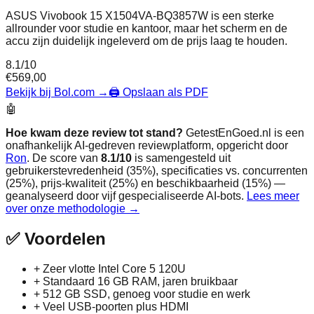
ASUS Vivobook 15 X1504VA-BQ3857W is een sterke
allrounder voor studie en kantoor, maar het scherm en de
accu zijn duidelijk ingeleverd om de prijs laag te houden.
8.1
/10
€
569,00
Bekijk bij Bol.com
→
🖨️ Opslaan als PDF
🤖
Hoe kwam deze review tot stand?
GetestEnGoed.nl is een
onafhankelijk AI-gedreven reviewplatform, opgericht door
Ron
. De score van
8.1
/10
is samengesteld uit
gebruikerstevredenheid (35%), specificaties vs. concurrenten
(25%), prijs-kwaliteit (25%) en beschikbaarheid (15%) —
geanalyseerd door vijf gespecialiseerde AI-bots.
Lees meer
over onze methodologie →
✅
Voordelen
+
Zeer vlotte Intel Core 5 120U
+
Standaard 16 GB RAM, jaren bruikbaar
+
512 GB SSD, genoeg voor studie en werk
+
Veel USB-poorten plus HDMI