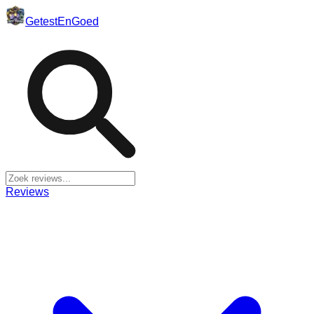
Getest
En
Goed
Reviews