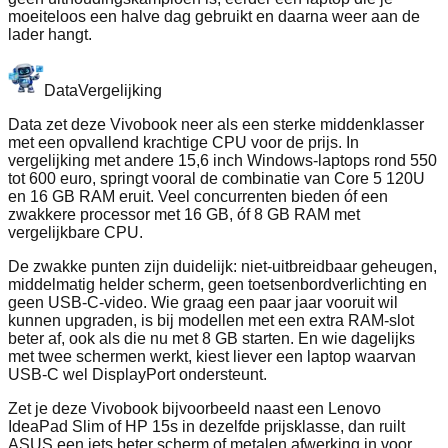
moeiteloos een halve dag gebruikt en daarna weer aan de
lader hangt.
Data
Vergelijking
Data zet deze Vivobook neer als een sterke middenklasser
met een opvallend krachtige CPU voor de prijs. In
vergelijking met andere 15,6 inch Windows-laptops rond 550
tot 600 euro, springt vooral de combinatie van Core 5 120U
en 16 GB RAM eruit. Veel concurrenten bieden óf een
zwakkere processor met 16 GB, óf 8 GB RAM met
vergelijkbare CPU.
De zwakke punten zijn duidelijk: niet-uitbreidbaar geheugen,
middelmatig helder scherm, geen toetsenbordverlichting en
geen USB-C-video. Wie graag een paar jaar vooruit wil
kunnen upgraden, is bij modellen met een extra RAM-slot
beter af, ook als die nu met 8 GB starten. En wie dagelijks
met twee schermen werkt, kiest liever een laptop waarvan
USB-C wel DisplayPort ondersteunt.
Zet je deze Vivobook bijvoorbeeld naast een Lenovo
IdeaPad Slim of HP 15s in dezelfde prijsklasse, dan ruilt
ASUS een iets beter scherm of metalen afwerking in voor