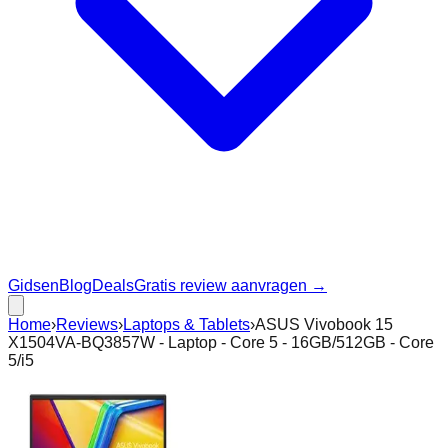
Gidsen
Blog
Deals
Gratis review aanvragen →
Home
›
Reviews
›
Laptops & Tablets
›
ASUS Vivobook 15
X1504VA-BQ3857W - Laptop - Core 5 - 16GB/512GB - Core
5/i5