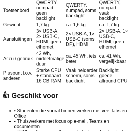
QWERTY,
QWERTY,
QWERTY,
numpad,
numpad,
Toetsenbord
numpad, soms
geen
vaak
backlight
backlight
backlight
Gewicht
1,7 kg
ca. 1,6 kg
ca. 1,7 kg
3× USB-A,
2× USB-A, 1×
2× USB-A, 1×
2× USB-C,
USB-C,
Aansluitingen
USB-C (soms
HDMI, geen
HDMI, geen
DP), HDMI
ethernet
ethernet
42 Wh,
ca. 45 Wh, iets
ca. 41 Wh,
Accu / gebruik
middelmatige
beter
vergelijkbaar
duur
Sterke CPU
Vaak helderder
Backlight,
Pluspunt t.o.v.
+ standaard
scherm, soms
goede
anderen
16 GB RAM
backlight
allround CPU
👍 Geschikt voor
•
Studenten die vooral binnen werken met veel tabs en
Office
•
Thuiswerkers met focus op e-mail, Teams en
documenten