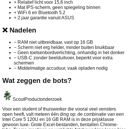
+
Relatief licht voor 15,6 inch
+
Mat IPS-scherm, geen spiegeling binnen
+
WiFi 6 en Bluetooth 5.2
+
2 jaar garantie vanuit ASUS
❌
Nadelen
−
RAM niet uitbreidbaar, vast op 16 GB
−
Scherm niet erg helder, minder buiten bruikbaar
−
Geen toetsenbordverlichting, onhandig in het donker
−
USB-C zonder beelduitvoer, beperkt voor extra
schermen
−
Middelmatige accuduur, vaak opladen nodig
Wat zeggen de bots?
Scout
Productonderzoek
Voor een student of thuiswerker die vooral veel vensters
open heeft, valt meteen één ding op: de combinatie van een
Intel Core 5 120U en 16 GB RAM is in deze prijsklasse
gewoon luxe. Grote Excel-bestanden, tientallen Chrome-