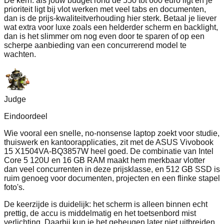
De kern: als jouw budget rond de 550 tot 600 euro ligt en je
prioriteit ligt bij vlot werken met veel tabs en documenten,
dan is de prijs-kwaliteitverhouding hier sterk. Betaal je liever
wat extra voor luxe zoals een helderder scherm en backlight,
dan is het slimmer om nog even door te sparen of op een
scherpe aanbieding van een concurrerend model te
wachten.
Judge
Eindoordeel
Wie vooral een snelle, no-nonsense laptop zoekt voor studie,
thuiswerk en kantoorapplicaties, zit met de ASUS Vivobook
15 X1504VA-BQ3857W heel goed. De combinatie van Intel
Core 5 120U en 16 GB RAM maakt hem merkbaar vlotter
dan veel concurrenten in deze prijsklasse, en 512 GB SSD is
ruim genoeg voor documenten, projecten en een flinke stapel
foto's.
De keerzijde is duidelijk: het scherm is alleen binnen echt
prettig, de accu is middelmatig en het toetsenbord mist
verlichting. Daarbij kun je het geheugen later niet uitbreiden