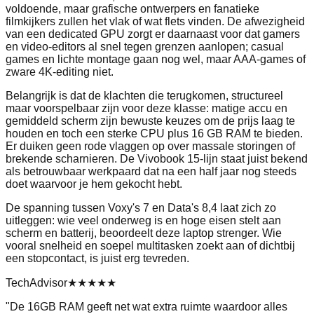
voldoende, maar grafische ontwerpers en fanatieke
filmkijkers zullen het vlak of wat flets vinden. De afwezigheid
van een dedicated GPU zorgt er daarnaast voor dat gamers
en video-editors al snel tegen grenzen aanlopen; casual
games en lichte montage gaan nog wel, maar AAA-games of
zware 4K-editing niet.
Belangrijk is dat de klachten die terugkomen, structureel
maar voorspelbaar zijn voor deze klasse: matige accu en
gemiddeld scherm zijn bewuste keuzes om de prijs laag te
houden en toch een sterke CPU plus 16 GB RAM te bieden.
Er duiken geen rode vlaggen op over massale storingen of
brekende scharnieren. De Vivobook 15-lijn staat juist bekend
als betrouwbaar werkpaard dat na een half jaar nog steeds
doet waarvoor je hem gekocht hebt.
De spanning tussen Voxy's 7 en Data's 8,4 laat zich zo
uitleggen: wie veel onderweg is en hoge eisen stelt aan
scherm en batterij, beoordeelt deze laptop strenger. Wie
vooral snelheid en soepel multitasken zoekt aan of dichtbij
een stopcontact, is juist erg tevreden.
TechAdvisor
★★★★★
"
De 16GB RAM geeft net wat extra ruimte waardoor alles