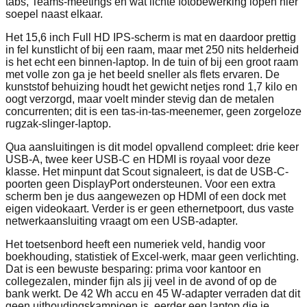
tabs, Teams-meetings en wat lichte fotobewerking lopen hier
soepel naast elkaar.
Het 15,6 inch Full HD IPS-scherm is mat en daardoor prettig
in fel kunstlicht of bij een raam, maar met 250 nits helderheid
is het echt een binnen-laptop. In de tuin of bij een groot raam
met volle zon ga je het beeld sneller als flets ervaren. De
kunststof behuizing houdt het gewicht netjes rond 1,7 kilo en
oogt verzorgd, maar voelt minder stevig dan de metalen
concurrenten; dit is een tas-in-tas-meenemer, geen zorgeloze
rugzak-slinger-laptop.
Qua aansluitingen is dit model opvallend compleet: drie keer
USB-A, twee keer USB-C en HDMI is royaal voor deze
klasse. Het minpunt dat Scout signaleert, is dat de USB-C-
poorten geen DisplayPort ondersteunen. Voor een extra
scherm ben je dus aangewezen op HDMI of een dock met
eigen videokaart. Verder is er geen ethernetpoort, dus vaste
netwerkaansluiting vraagt om een USB-adapter.
Het toetsenbord heeft een numeriek veld, handig voor
boekhouding, statistiek of Excel-werk, maar geen verlichting.
Dat is een bewuste besparing: prima voor kantoor en
collegezalen, minder fijn als jij veel in de avond of op de
bank werkt. De 42 Wh accu en 45 W-adapter verraden dat dit
geen uithoudingskampioen is, eerder een laptop die je