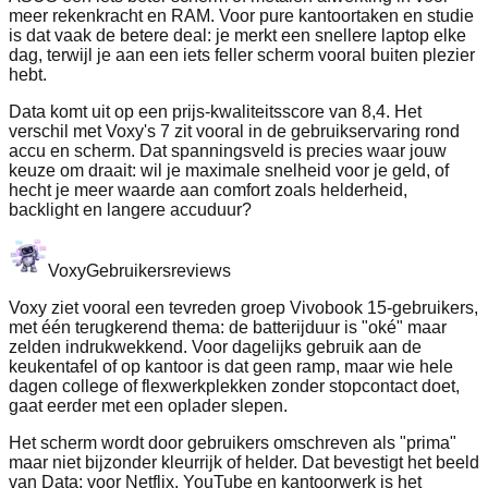
meer rekenkracht en RAM. Voor pure kantoortaken en studie
is dat vaak de betere deal: je merkt een snellere laptop elke
dag, terwijl je aan een iets feller scherm vooral buiten plezier
hebt.
Data komt uit op een prijs-kwaliteitsscore van 8,4. Het
verschil met Voxy's 7 zit vooral in de gebruikservaring rond
accu en scherm. Dat spanningsveld is precies waar jouw
keuze om draait: wil je maximale snelheid voor je geld, of
hecht je meer waarde aan comfort zoals helderheid,
backlight en langere accuduur?
Voxy
Gebruikersreviews
Voxy ziet vooral een tevreden groep Vivobook 15-gebruikers,
met één terugkerend thema: de batterijduur is "oké" maar
zelden indrukwekkend. Voor dagelijks gebruik aan de
keukentafel of op kantoor is dat geen ramp, maar wie hele
dagen college of flexwerkplekken zonder stopcontact doet,
gaat eerder met een oplader slepen.
Het scherm wordt door gebruikers omschreven als "prima"
maar niet bijzonder kleurrijk of helder. Dat bevestigt het beeld
van Data: voor Netflix, YouTube en kantoorwerk is het