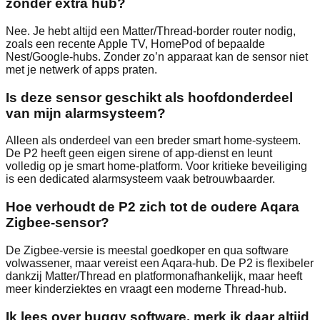
zonder extra hub?
Nee. Je hebt altijd een Matter/Thread‑border router nodig,
zoals een recente Apple TV, HomePod of bepaalde
Nest/Google‑hubs. Zonder zo’n apparaat kan de sensor niet
met je netwerk of apps praten.
Is deze sensor geschikt als hoofdonderdeel
van mijn alarmsysteem?
Alleen als onderdeel van een breder smart home‑systeem.
De P2 heeft geen eigen sirene of app‑dienst en leunt
volledig op je smart home‑platform. Voor kritieke beveiliging
is een dedicated alarmsysteem vaak betrouwbaarder.
Hoe verhoudt de P2 zich tot de oudere Aqara
Zigbee‑sensor?
De Zigbee‑versie is meestal goedkoper en qua software
volwassener, maar vereist een Aqara‑hub. De P2 is flexibeler
dankzij Matter/Thread en platformonafhankelijk, maar heeft
meer kinderziektes en vraagt een moderne Thread‑hub.
Ik lees over buggy software, merk ik daar altijd