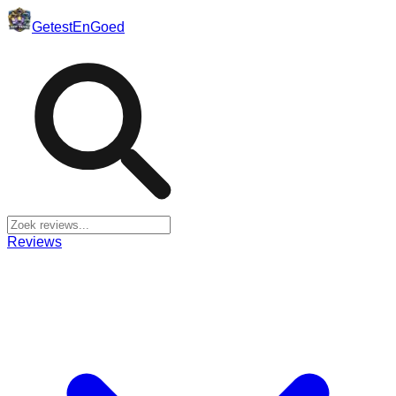
Getest
En
Goed
Reviews