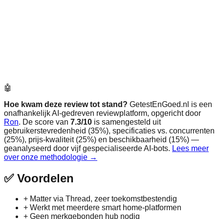
🤖
Hoe kwam deze review tot stand?
GetestEnGoed.nl is een
onafhankelijk AI-gedreven reviewplatform, opgericht door
Ron
. De score van
7.3
/10
is samengesteld uit
gebruikerstevredenheid (35%), specificaties vs. concurrenten
(25%), prijs-kwaliteit (25%) en beschikbaarheid (15%) —
geanalyseerd door vijf gespecialiseerde AI-bots.
Lees meer
over onze methodologie →
✅
Voordelen
+
Matter via Thread, zeer toekomstbestendig
+
Werkt met meerdere smart home‑platformen
+
Geen merkgebonden hub nodig