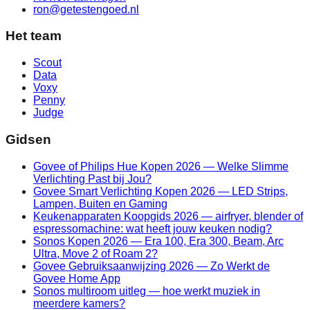
ron@getestengoed.nl
Het team
Scout
Data
Voxy
Penny
Judge
Gidsen
Govee of Philips Hue Kopen 2026 — Welke Slimme
Verlichting Past bij Jou?
Govee Smart Verlichting Kopen 2026 — LED Strips,
Lampen, Buiten en Gaming
Keukenapparaten Koopgids 2026 — airfryer, blender of
espressomachine: wat heeft jouw keuken nodig?
Sonos Kopen 2026 — Era 100, Era 300, Beam, Arc
Ultra, Move 2 of Roam 2?
Govee Gebruiksaanwijzing 2026 — Zo Werkt de
Govee Home App
Sonos multiroom uitleg — hoe werkt muziek in
meerdere kamers?