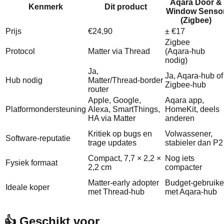
Aqara Door &
Kenmerk
Dit product
Window Senso
(Zigbee)
Prijs
€24,90
± €17
Zigbee
Protocol
Matter via Thread
(Aqara‑hub
nodig)
Ja,
Ja, Aqara‑hub of
Hub nodig
Matter/Thread‑border
Zigbee‑hub
router
Apple, Google,
Aqara app,
Platformondersteuning
Alexa, SmartThings,
HomeKit, deels
HA via Matter
anderen
Kritiek op bugs en
Volwassener,
Software‑reputatie
trage updates
stabieler dan P2
Compact, 7,7 × 2,2 ×
Nog iets
Fysiek formaat
2,2 cm
compacter
Matter‑early adopter
Budget‑gebruike
Ideale koper
met Thread‑hub
met Aqara‑hub
👍 Geschikt voor