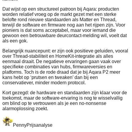
Dat wijst op een structureel patroon bij Aqara: producten
worden relatief vroeg op de markt gezet met een sterke
belofte rond nieuwe standaarden als Matter en Thread,
terwijl de software en firmware nog aan het rijpen zijn. Voor
pioniers is dat soms acceptabel, maar voor iemand die
gewoon een betrouwbare deurcontact‑melding wil, voelt dat
als een gok.
Belangrijk nuancepunt: er zijn ook positieve geluiden, vooral
over Thread‑stabiliteit en HomeKit‑integratie als alles
eenmaal draait. De negatieve ervaringen gaan vaak over
specifieke combinaties van hubs, firmwareversies en
platforms. Toch is de rode draad dat je bij Aqara P2 meer
kans hebt op ‘prutsen en tweaken’ dan bij een
conservatiever, minder modern protocol.
Kort gezegd: de hardware en standaarden zijn klaar voor de
toekomst, maar de software‑ervaring is nog te wisselvallig
om blind op te vertrouwen als je een no‑nonsense
alarmoplossing zoekt.
Penny
Prijsanalyse