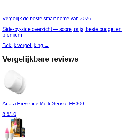
📊
Vergelijk de beste
smart home
van
2026
Side-by-side overzicht — score, prijs, beste budget en
premium
Bekijk vergelijking →
Vergelijkbare reviews
Aqara Presence Multi-Sensor FP300
8.6
/10