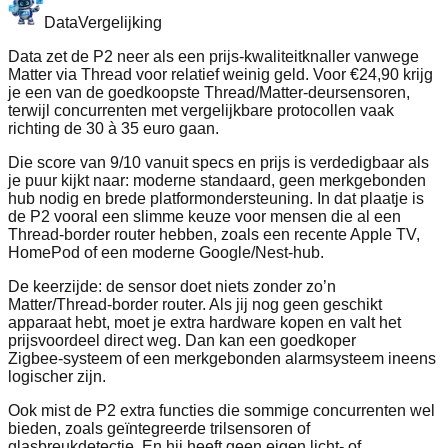
Data
Vergelijking
Data zet de P2 neer als een prijs‑kwaliteitknaller vanwege
Matter via Thread voor relatief weinig geld. Voor €24,90 krijg
je een van de goedkoopste Thread/Matter‑deursensoren,
terwijl concurrenten met vergelijkbare protocollen vaak
richting de 30 à 35 euro gaan.
Die score van 9/10 vanuit specs en prijs is verdedigbaar als
je puur kijkt naar: moderne standaard, geen merkgebonden
hub nodig en brede platformondersteuning. In dat plaatje is
de P2 vooral een slimme keuze voor mensen die al een
Thread‑border router hebben, zoals een recente Apple TV,
HomePod of een moderne Google/Nest‑hub.
De keerzijde: de sensor doet niets zonder zo’n
Matter/Thread‑border router. Als jij nog geen geschikt
apparaat hebt, moet je extra hardware kopen en valt het
prijsvoordeel direct weg. Dan kan een goedkoper
Zigbee‑systeem of een merkgebonden alarmsysteem ineens
logischer zijn.
Ook mist de P2 extra functies die sommige concurrenten wel
bieden, zoals geïntegreerde trilsensoren of
glasbreukdetectie. En hij heeft geen eigen licht‑ of