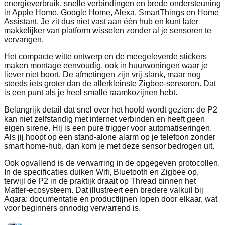
energieverbruik, snelle verbindingen en brede ondersteuning
in Apple Home, Google Home, Alexa, SmartThings en Home
Assistant. Je zit dus niet vast aan één hub en kunt later
makkelijker van platform wisselen zonder al je sensoren te
vervangen.
Het compacte witte ontwerp en de meegeleverde stickers
maken montage eenvoudig, ook in huurwoningen waar je
liever niet boort. De afmetingen zijn vrij slank, maar nog
steeds iets groter dan de allerkleinste Zigbee‑sensoren. Dat
is een punt als je heel smalle raamkozijnen hebt.
Belangrijk detail dat snel over het hoofd wordt gezien: de P2
kan niet zelfstandig met internet verbinden en heeft geen
eigen sirene. Hij is een pure trigger voor automatiseringen.
Als jij hoopt op een stand‑alone alarm op je telefoon zonder
smart home‑hub, dan kom je met deze sensor bedrogen uit.
Ook opvallend is de verwarring in de opgegeven protocollen.
In de specificaties duiken Wifi, Bluetooth en Zigbee op,
terwijl de P2 in de praktijk draait op Thread binnen het
Matter‑ecosysteem. Dat illustreert een bredere valkuil bij
Aqara: documentatie en productlijnen lopen door elkaar, wat
voor beginners onnodig verwarrend is.