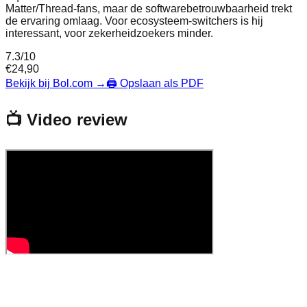
Matter/Thread‑fans, maar de softwarebetrouwbaarheid trekt
de ervaring omlaag. Voor ecosysteem‑switchers is hij
interessant, voor zekerheidzoekers minder.
7.3
/10
€
24,90
Bekijk bij Bol.com
→
🖨️ Opslaan als PDF
📺 Video review