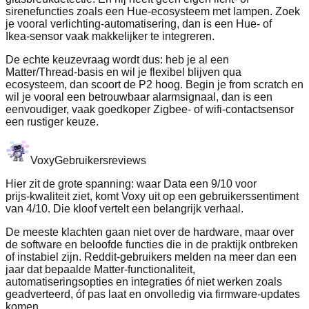
sirenefuncties zoals een Hue‑ecosysteem met lampen. Zoek
je vooral verlichting‑automatisering, dan is een Hue‑ of
Ikea‑sensor vaak makkelijker te integreren.
De echte keuzevraag wordt dus: heb je al een
Matter/Thread‑basis en wil je flexibel blijven qua
ecosysteem, dan scoort de P2 hoog. Begin je from scratch en
wil je vooral een betrouwbaar alarmsignaal, dan is een
eenvoudiger, vaak goedkoper Zigbee‑ of wifi‑contactsensor
een rustiger keuze.
Voxy
Gebruikersreviews
Hier zit de grote spanning: waar Data een 9/10 voor
prijs‑kwaliteit ziet, komt Voxy uit op een gebruikerssentiment
van 4/10. Die kloof vertelt een belangrijk verhaal.
De meeste klachten gaan niet over de hardware, maar over
de software en beloofde functies die in de praktijk ontbreken
of instabiel zijn. Reddit‑gebruikers melden na meer dan een
jaar dat bepaalde Matter‑functionaliteit,
automatiseringsopties en integraties óf niet werken zoals
geadverteerd, óf pas laat en onvolledig via firmware‑updates
komen.