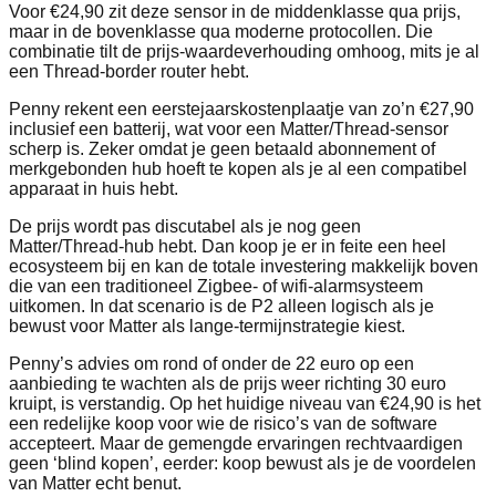
Voor €24,90 zit deze sensor in de middenklasse qua prijs,
maar in de bovenklasse qua moderne protocollen. Die
combinatie tilt de prijs‑waardeverhouding omhoog, mits je al
een Thread‑border router hebt.
Penny rekent een eerstejaarskostenplaatje van zo’n €27,90
inclusief een batterij, wat voor een Matter/Thread‑sensor
scherp is. Zeker omdat je geen betaald abonnement of
merkgebonden hub hoeft te kopen als je al een compatibel
apparaat in huis hebt.
De prijs wordt pas discutabel als je nog geen
Matter/Thread‑hub hebt. Dan koop je er in feite een heel
ecosysteem bij en kan de totale investering makkelijk boven
die van een traditioneel Zigbee‑ of wifi‑alarmsysteem
uitkomen. In dat scenario is de P2 alleen logisch als je
bewust voor Matter als lange‑termijnstrategie kiest.
Penny’s advies om rond of onder de 22 euro op een
aanbieding te wachten als de prijs weer richting 30 euro
kruipt, is verstandig. Op het huidige niveau van €24,90 is het
een redelijke koop voor wie de risico’s van de software
accepteert. Maar de gemengde ervaringen rechtvaardigen
geen ‘blind kopen’, eerder: koop bewust als je de voordelen
van Matter echt benut.