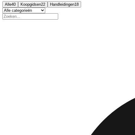
Alle
40
Koopgidsen
22
Handleidingen
18